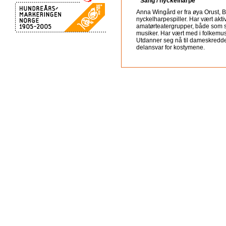
Sang / nyckelharpe
Anna Wingård er fra øya Orust, 
nyckelharpespiller. Har vært aktiv
amatørteatergrupper, både som s
musiker. Har vært med i folkemus
Utdanner seg nå til dameskredder
delansvar for kostymene.