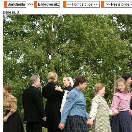
Barfotjenta
>>>
Bildeoversikt
<< Forrige bilde <<
>> Neste bilde 
Bilde nr. 8