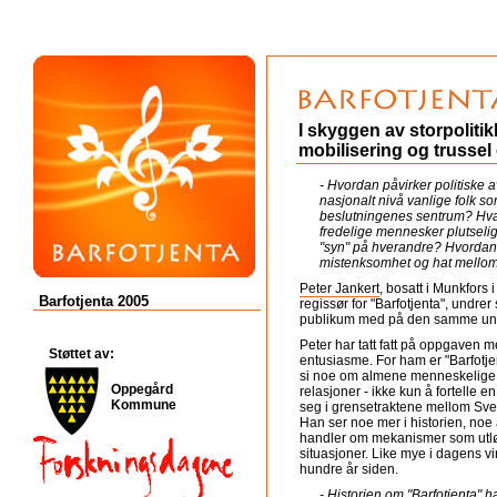
I skyggen av storpolitik
mobilisering og trussel 
- Hvordan påvirker politiske 
nasjonalt nivå vanlige folk so
beslutningenes sentrum? Hva 
fredelige mennesker plutselig 
"syn" på hverandre? Hvordan
mistenksomhet og hat mello
Peter Jankert
, bosatt i Munkfors
Barfotjenta 2005
regissør for "Barfotjenta", undrer
publikum med på den samme und
Peter har tatt fatt på oppgaven
Støttet av:
entusiasme. For ham er "Barfotjen
si noe om almene menneskelige 
Oppegård
relasjoner - ikke kun å fortelle en
Kommune
seg i grensetraktene mellom Sve
Han ser noe mer i historien, noe 
handler om mekanismer som utløs
situasjoner. Like mye i dagens vi
hundre år siden.
- Historien om "Barfotjenta"